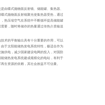
是由碟式抛物面反射镜、储能罐、集热器、
用碟式抛物面反射镜聚光使集热器受热，通过
），热压缩空气在系统中不断循环提高储能罐
据需要，随时将储存的热量通过传热介质输送
技术的平衡输出具有十分重要的作用，可以
。由于太阳能储热发电系统特性，极适合作为
设施供电，减少国家建设电网的投入，对国防
阳能储热发电系统建成规模化的电站，有利于
可再生资源的依赖，其社会效益不可估量。